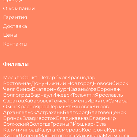
О компании
Гарантия
Доставка
Цены
Контакты
Филиалы
Москва
Санкт-Петербург
Краснодар
Ростов-на-Дону
Нижний Новгород
Новосибирск
Челябинск
Екатеринбург
Казань
Уфа
Воронеж
Волгоград
Барнаул
Ижевск
Тольятти
Ярославль
Саратов
Хабаровск
Томск
Тюмень
Иркутск
Самара
Омск
Красноярск
Пермь
Ульяновск
Киров
Архангельск
Астрахань
Белгород
Благовещенск
Брянск
Владивосток
Владикавказ
Владимир
Волжский
Вологда
Грозный
Йошкар-Ола
Калининград
Калуга
Кемерово
Кострома
Курган
Курск
Липецк
Магнитогорск
Махачкала
Мурманск