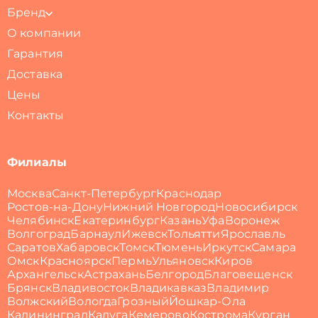
Бренд
О компании
Гарантия
Доставка
Цены
Контакты
Филиалы
Москва
Санкт-Петербург
Краснодар
Ростов-на-Дону
Нижний Новгород
Новосибирск
Челябинск
Екатеринбург
Казань
Уфа
Воронеж
Волгоград
Барнаул
Ижевск
Тольятти
Ярославль
Саратов
Хабаровск
Томск
Тюмень
Иркутск
Самара
Омск
Красноярск
Пермь
Ульяновск
Киров
Архангельск
Астрахань
Белгород
Благовещенск
Брянск
Владивосток
Владикавказ
Владимир
Волжский
Вологда
Грозный
Йошкар-Ола
Калининград
Калуга
Кемерово
Кострома
Курган