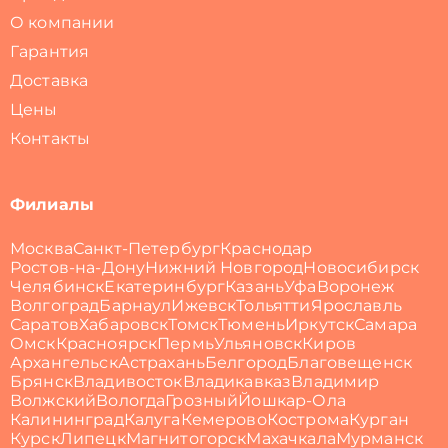
О компании
Гарантия
Доставка
Цены
Контакты
Филиалы
Москва
Санкт-Петербург
Краснодар
Ростов-на-Дону
Нижний Новгород
Новосибирск
Челябинск
Екатеринбург
Казань
Уфа
Воронеж
Волгоград
Барнаул
Ижевск
Тольятти
Ярославль
Саратов
Хабаровск
Томск
Тюмень
Иркутск
Самара
Омск
Красноярск
Пермь
Ульяновск
Киров
Архангельск
Астрахань
Белгород
Благовещенск
Брянск
Владивосток
Владикавказ
Владимир
Волжский
Вологда
Грозный
Йошкар-Ола
Калининград
Калуга
Кемерово
Кострома
Курган
Курск
Липецк
Магнитогорск
Махачкала
Мурманск