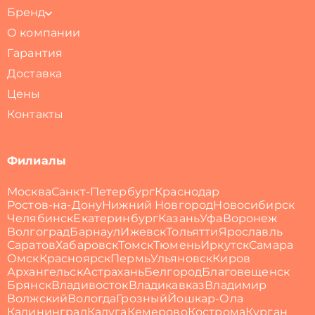
Бренд
О компании
Гарантия
Доставка
Цены
Контакты
Филиалы
Москва
Санкт-Петербург
Краснодар
Ростов-на-Дону
Нижний Новгород
Новосибирск
Челябинск
Екатеринбург
Казань
Уфа
Воронеж
Волгоград
Барнаул
Ижевск
Тольятти
Ярославль
Саратов
Хабаровск
Томск
Тюмень
Иркутск
Самара
Омск
Красноярск
Пермь
Ульяновск
Киров
Архангельск
Астрахань
Белгород
Благовещенск
Брянск
Владивосток
Владикавказ
Владимир
Волжский
Вологда
Грозный
Йошкар-Ола
Калининград
Калуга
Кемерово
Кострома
Курган