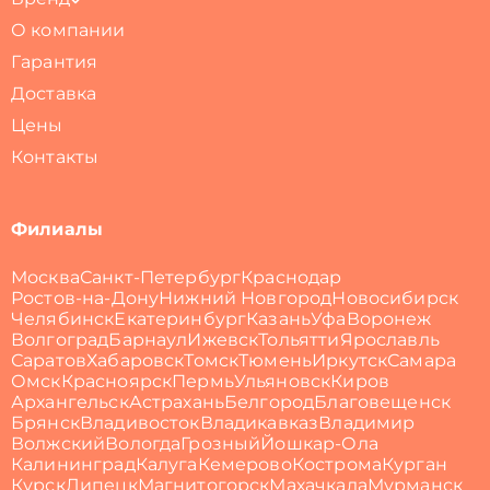
О компании
Гарантия
Доставка
Цены
Контакты
Филиалы
Москва
Санкт-Петербург
Краснодар
Ростов-на-Дону
Нижний Новгород
Новосибирск
Челябинск
Екатеринбург
Казань
Уфа
Воронеж
Волгоград
Барнаул
Ижевск
Тольятти
Ярославль
Саратов
Хабаровск
Томск
Тюмень
Иркутск
Самара
Омск
Красноярск
Пермь
Ульяновск
Киров
Архангельск
Астрахань
Белгород
Благовещенск
Брянск
Владивосток
Владикавказ
Владимир
Волжский
Вологда
Грозный
Йошкар-Ола
Калининград
Калуга
Кемерово
Кострома
Курган
Курск
Липецк
Магнитогорск
Махачкала
Мурманск