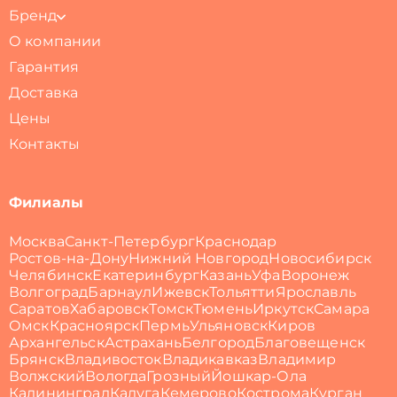
Бренд
О компании
Гарантия
Доставка
Цены
Контакты
Филиалы
Москва
Санкт-Петербург
Краснодар
Ростов-на-Дону
Нижний Новгород
Новосибирск
Челябинск
Екатеринбург
Казань
Уфа
Воронеж
Волгоград
Барнаул
Ижевск
Тольятти
Ярославль
Саратов
Хабаровск
Томск
Тюмень
Иркутск
Самара
Омск
Красноярск
Пермь
Ульяновск
Киров
Архангельск
Астрахань
Белгород
Благовещенск
Брянск
Владивосток
Владикавказ
Владимир
Волжский
Вологда
Грозный
Йошкар-Ола
Калининград
Калуга
Кемерово
Кострома
Курган